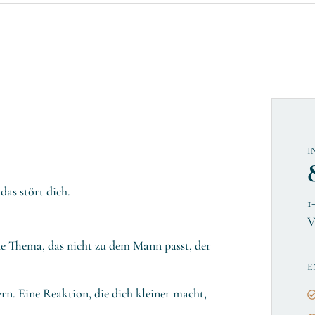
I
as stört dich.
1
V
ne Thema, das nicht zu dem Mann passt, der
E
n. Eine Reaktion, die dich kleiner macht,