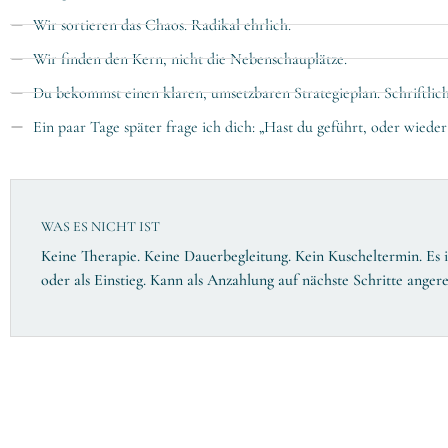
Wir sortieren das Chaos. Radikal ehrlich.
Wir finden den Kern, nicht die Nebenschauplätze.
Du bekommst einen klaren, umsetzbaren Strategieplan. Schriftlich
Ein paar Tage später frage ich dich: „Hast du geführt, oder wieder
WAS ES NICHT IST
Keine Therapie. Keine Dauerbegleitung. Kein Kuscheltermin. Es i
oder als Einstieg. Kann als Anzahlung auf nächste Schritte ange