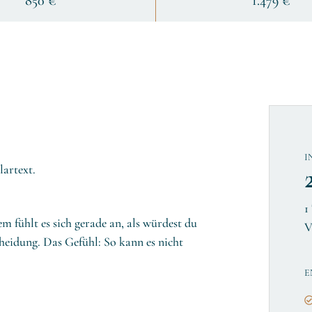
850 €
1.479 €
I
lartext.
1
 fühlt es sich gerade an, als würdest du
V
heidung. Das Gefühl: So kann es nicht
E