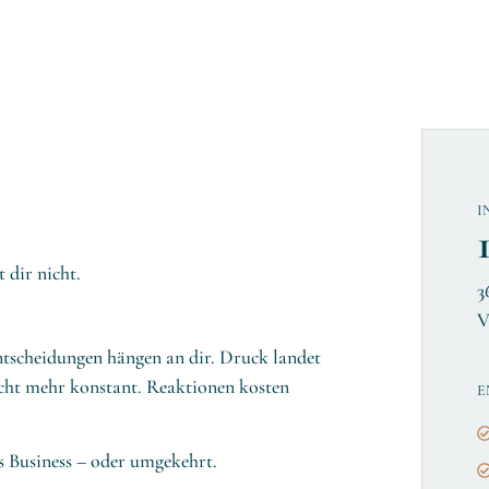
I
 dir nicht.
3
V
ntscheidungen hängen an dir. Druck landet
nicht mehr konstant. Reaktionen kosten
E
ns Business – oder umgekehrt.