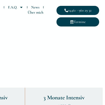
F.A.Q.
News
04461 - 960 29 32
Über mich
Termine
nsiv
3 Monate Intensiv